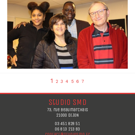
1
2
3
4
5
6
7
Studio SMD
73, rue Beaumarchais
21000 DIJON
03 451 828 51
06 813 213 83
contact@studiosmd.fr